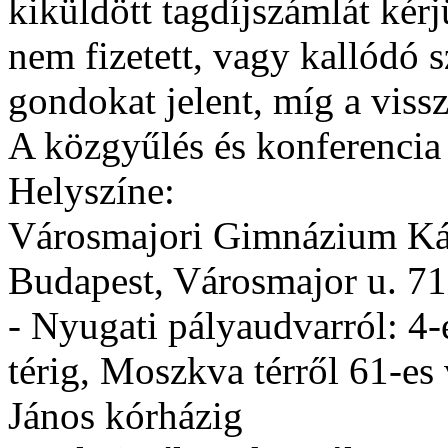
kiküldött tagdíjszámlát kérj
nem fizetett, vagy kallódó
gondokat jelent, míg a viss
A közgyűlés és konferencia
Helyszíne:
Városmajori Gimnázium Ká
Budapest, Városmajor u. 71
- Nyugati pályaudvarról: 4-
térig, Moszkva térről 61-es
János kórházig