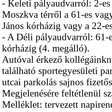
- Keleti pályaudvarról: 2-e
Moszkva térről a 61-es vag
János kórházig vagy a 22-es
- A Déli pályaudvarról: 61-e
kórházig (4. megálló).
Autóval érkező kollégáinkn
található sportegyesületi p
utcai parkolás sajnos fizetős
Megjelenésére feltétlenül s
Melléklet: tervezett napiren