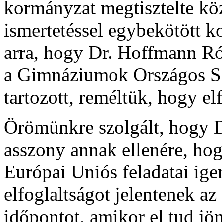
kormányzat megtisztelte k
ismertetéssel egybekötött k
arra, hogy Dr. Hoffmann Ró
a Gimnáziumok Országos Szö
tartozott, reméltük, hogy e
Örömünkre szolgált, hogy D
asszony annak ellenére, ho
Európai Uniós feladatai ige
elfoglaltságot jelentenek az
időpontot, amikor el tud jö