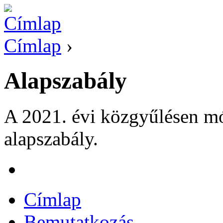
Címlap
›
Alapszabály
A 2021. évi közgyűlésen mód
alapszabály.
Címlap
Bemutatkozás