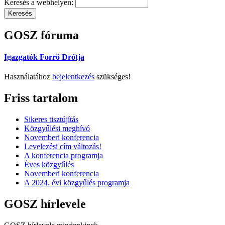
Keresés a webhelyen:
GOSZ fóruma
Igazgatók Forró Drótja
Használatához
bejelentkezés
szükséges!
Friss tartalom
Sikeres tisztújítás
Közgyűlési meghívó
Novemberi konferencia
Levelezési cím változás!
A konferencia programja
Éves közgyűlés
Novemberi konferencia
A 2024. évi közgyűlés programja
GOSZ hírlevele