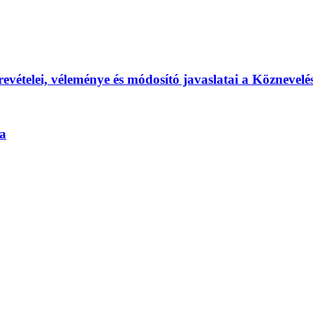
ételei, véleménye és módosító javaslatai a Köznevelés
a