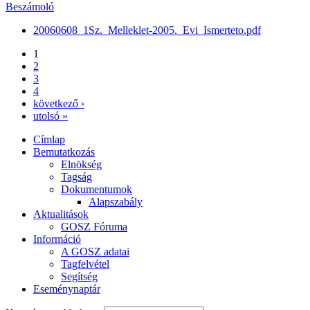
Beszámoló
20060608_1Sz._Melleklet-2005._Evi_Ismerteto.pdf
1
2
3
4
következő ›
utolsó »
Címlap
Bemutatkozás
Elnökség
Tagság
Dokumentumok
Alapszabály
Aktualitások
GOSZ Fóruma
Információ
A GOSZ adatai
Tagfelvétel
Segítség
Eseménynaptár