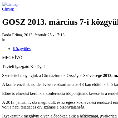
Címlap
›
GOSZ 2013. március 7-i közgyű
Boda Edina, 2013, február 25 - 17:13
in
Közgyűlés
MEGHÍVÓ
Tisztelt Igazgató Kolléga!
Szeretettel meghívjuk a Gimnáziumok Országos Szövetsége
2013. m
A konferenciánk az idei évben elsősorban a 2013-ban előttünk álló ko
Előre is elnézést kérünk a konferencia időpontjának késése és a rendel
A 2013. január 1. óta megindult, és az egész köznevelési rendszert é
volt a napi feladat és oly számos a bizonytalanság.
Igyekeztünk meghívni olyan előadókat, akik a hétköznapi, gyakorlati