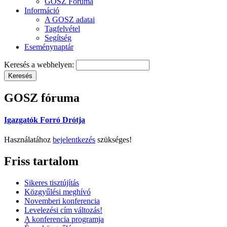
GOSZ Fóruma
Információ
A GOSZ adatai
Tagfelvétel
Segítség
Eseménynaptár
Keresés a webhelyen:
GOSZ fóruma
Igazgatók Forró Drótja
Használatához
bejelentkezés
szükséges!
Friss tartalom
Sikeres tisztújítás
Közgyűlési meghívó
Novemberi konferencia
Levelezési cím változás!
A konferencia programja