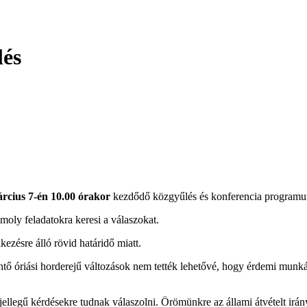
lés
árcius 7-én 10.00 órakor
kezdődő közgyűlés és konferencia programu
moly feladatokra keresi a válaszokat.
kezésre álló rövid határidő miatt.
rintő óriási horderejű változások nem tették lehetővé, hogy érdemi mun
 jellegű kérdésekre tudnak válaszolni. Örömünkre az állami átvételt i