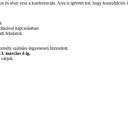
 és részt vesz a konferencián. Arra is igéretet tett, hogy konzultációs l
se
kításával kapcsolatban
ti feladatok.
zemély számára ingyenesen biztosított.
3. március 4-ig.
várjuk.