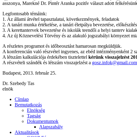
asszonya, Marekné Dr. Pintér Aranka pozitív választ adott felkérésünkre
Legfontosabb témáink:
1. Az állami átvétel tapasztalatai, következmények, feladatok
2. A tanári munka értékelése, a tanári életpálya bevezetése, előkészíté
3. A kerettantervek bevezetése és iskolák teendői a helyi tanterv kiala
4. Az új Köznevelési Törvény és az alakuló jogszabályi környezet miat
A részletes programot és időbeosztást hamarosan megküldjük.
A konferencián való részvétel ingyenes, az ebéd intézményenként 2 s
A létszám kalkulációja érdekében tisztelettel
kérünk visszajelzést 201
A részvételi szándék és létszám visszajelzést a
gosz.infok@gmail.com
Budapest, 2013. február 25.
Dr. Szebedy Tas
elnök
Címlap
Bemutatkozás
Elnökség
Tagság
Dokumentumok
Alapszabály
Aktualitások