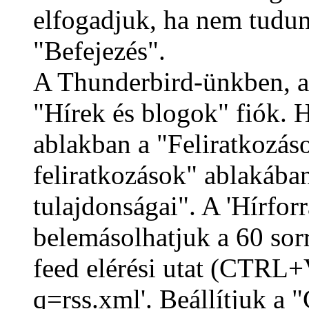
elfogadjuk, ha nem tudun
"Befejezés".
A Thunderbird-ünkben, a
"Hírek és blogok" fiók. H
ablakban a "Feliratkozáso
feliratkozások" ablakába
tulajdonságai". A 'Hírfor
belemásolhatjuk a 60 sorr
feed elérési utat (CTRL+
q=rss.xml'. Beállítjuk a 