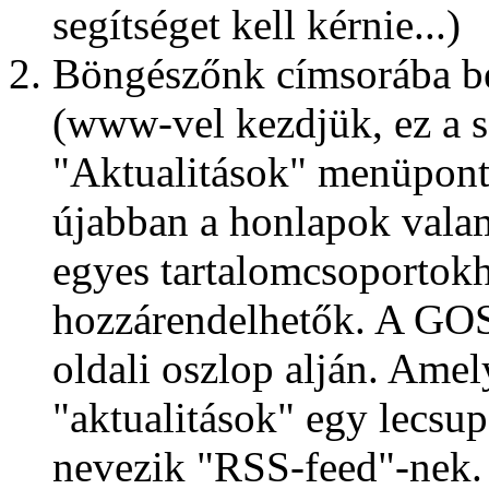
segítséget kell kérnie...)
Böngészőnk címsorába b
(www-vel kezdjük, ez a sz
"Aktualitások" menüpontr
újabban a honlapok valam
egyes tartalomcsoportokho
hozzárendelhetők. A GOSZ
oldali oszlop alján. Amel
"aktualitások" egy lecsupa
nevezik "RSS-feed"-nek.