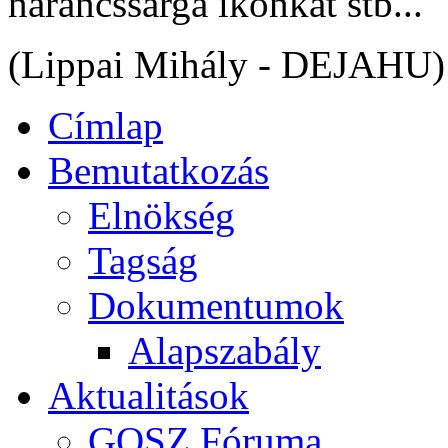
narancssárga ikonkát stb...
(Lippai Mihály - DEJAHU)
Címlap
Bemutatkozás
Elnökség
Tagság
Dokumentumok
Alapszabály
Aktualitások
GOSZ Fóruma