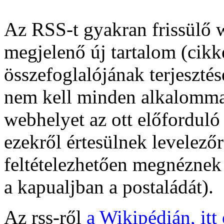
Az RSS-t gyakran frissülő 
megjelenő új tartalom (cikk
összefoglalójának terjesztés
nem kell minden alkalomma
webhelyet az ott előforduló
ezekről értesülnek levelez
feltételezhetően megnéznek 
a kapualjban a postaládát).
Az rss-ről
a Wikipédián, itt