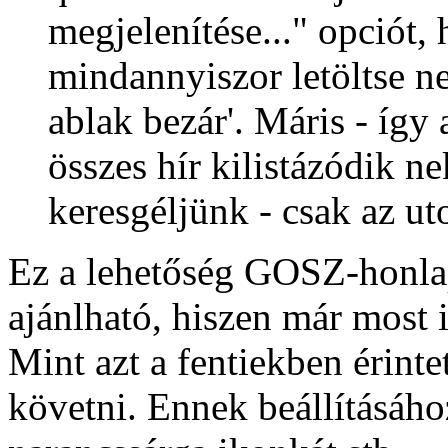
megjelenítése..." opciót,
mindannyiszor letöltse n
ablak bezár'. Máris - így 
összes hír kilistázódik n
keresgéljünk - csak az uto
Ez a lehetőség GOSZ-honla
ajánlható, hiszen már most i
Mint azt a fentiekben érintet
követni. Ennek beállításáh