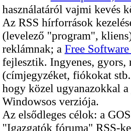
használatáról vajmi kevés kö
Az RSS hírforrások kezelé
(levelező "program", kliens
reklámnak; a
Free Software
fejlesztik. Ingyenes, gyors
(címjegyzéket, fiókokat stb.
hogy közel ugyanazokkal a 
Windowsos verziója.
Az elsődleges célok: a GOS
"Igazgatók fóruma" RSS-ke