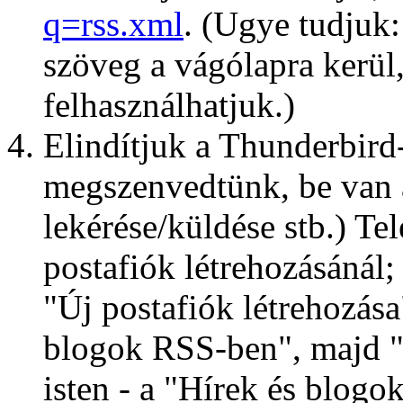
q=rss.xml
. (Ugye tudjuk
szöveg a vágólapra kerül
felhasználhatjuk.)
Elindítjuk a Thunderbird
megszenvedtünk, be van á
lekérése/küldése stb.) Tel
postafiók létrehozásánál;
"Új postafiók létrehozása
blogok RSS-ben", majd "T
isten - a "Hírek és blogo